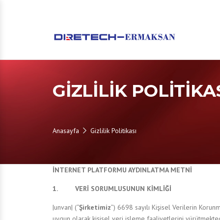
GIZLILIK POLITIKA
Anasayfa
Gizlilik Politikası
İNTERNET PLATFORMU AYDINLATMA METNİ
1. VERİ SORUMLUSUNUN KİMLİĞİ
|unvan| (“
Şirketimiz
”) 6698 sayılı Kişisel Verilerin Korun
uygun olarak kişisel veri işleme faaliyetlerini yürütmekted