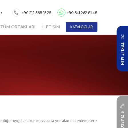
tr
+90 212 568 15 25
+90 541 262 81 48
ZÜM ORTAKLARI
İLETIŞIM
KATALOGLAR
TEKLİF ALIN
SİZİ ARAYALIM
 ve diğer uygulanabilir mevzuatta yer alan düzenlemelere