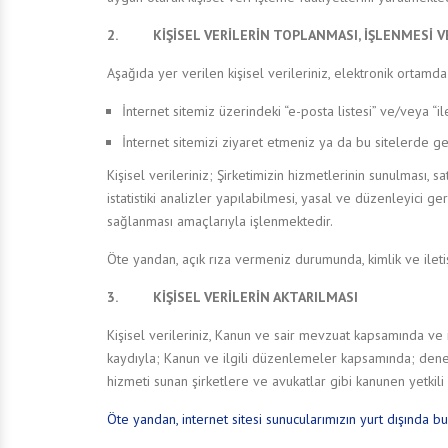
2. KİŞİSEL VERİLERİN TOPLANMASI, İŞLENMESİ V
Aşağıda yer verilen kişisel verileriniz, elektronik ortam
İnternet sitemiz üzerindeki “e-posta listesi” ve/veya “i
İnternet sitemizi ziyaret etmeniz ya da bu sitelerde gez
Kişisel verileriniz; Şirketimizin hizmetlerinin sunulması, 
istatistiki analizler yapılabilmesi, yasal ve düzenleyici g
sağlanması amaçlarıyla işlenmektedir.
Öte yandan, açık rıza vermeniz durumunda, kimlik ve ileti
3. KİŞİSEL VERİLERİN AKTARILMASI
Kişisel verileriniz, Kanun ve sair mevzuat kapsamında ve
kaydıyla; Kanun ve ilgili düzenlemeler kapsamında; dene
hizmeti sunan şirketlere ve avukatlar gibi kanunen yetkili 
Öte yandan, internet sitesi sunucularımızın yurt dışında bul