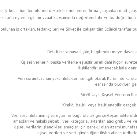
, Şirket’in tüm birimlerine destek hizmeti veren firma çalışanlarını, alt çalış
 her türlü eylem ilgili mevzuat kapsamında değerlendirilir ve bu doğrultuda 
li bulunan iş ortakları, tedarikçileri ve Şirket ile çalışan tüm üçüncü taraflar
Belirli bir konuya ilişkin, bilgilendirilmeye dayan
Kişisel verilerin, başka verilerle eşleştirilerek dahi hiçbir surette
ilişkilendirilemeyecek hâle getir
Veri sorumlusunun yükümlülükleri ile ilgili olarak Kurum ile kurulac
esnasında bildirilen ger
6698 sayılı Kişisel Verilerin K
Kimliği belirli veya belirlenebilir gerçek ki
Veri sorumlularının iş süreçlerine bağlı olarak gerçekleştirmekte oldukl
amaçları ve hukuki sebebi, veri kategorisi, aktarılan alıcı grubu ve ve
kişisel verilerin işlendikleri amaçlar için gerekli olan azami muhaf
kişisel verileri ve veri güvenliğine ilişkin alınan tedbirl