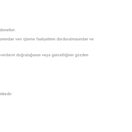
denetler.
kımından veri işleme faaliyetinin durdurulmasından ve
i verilerin doğruluğunun veya güncelliğinin gözden
ektedir: