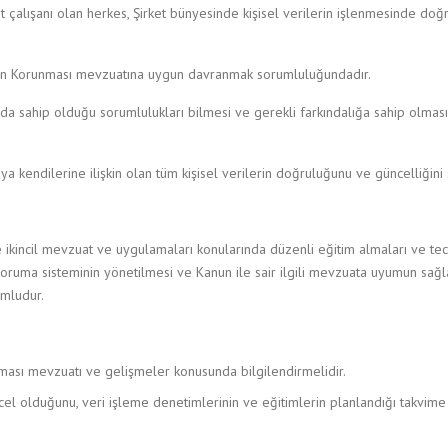
ket çalışanı olan herkes, Şirket bünyesinde kişisel verilerin işlenmesinde doğ
erilerin Korunması mevzuatına uygun davranmak sorumluluğundadır.
nında sahip olduğu sorumlulukları bilmesi ve gerekli farkındalığa sahip olması
veya kendilerine ilişkin olan tüm kişisel verilerin doğruluğunu ve güncelliği
 ikincil mevzuat ve uygulamaları konularında düzenli eğitim almaları ve tec
i koruma sisteminin yönetilmesi ve Kanun ile sair ilgili mevzuata uyumun sa
umludur.
unması mevzuatı ve gelişmeler konusunda bilgilendirmelidir.
üncel olduğunu, veri işleme denetimlerinin ve eğitimlerin planlandığı takvime