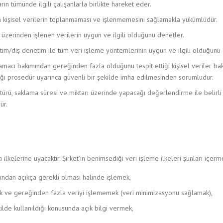
arın tümünde ilgili çalışanlarla birlikte hareket eder.
n kişisel verilerin toplanmaması ve işlenmemesini sağlamakla yükümlüdür.
 üzerinden işlenen verilerin uygun ve ilgili olduğunu denetler.
tim/dış denetim ile tüm veri işleme yöntemlerinin uygun ve ilgili olduğunu 
amacı bakımından gereğinden fazla olduğunu tespit ettiği kişisel veriler ba
dığı prosedür uyarınca güvenli bir şekilde imha edilmesinden sorumludur.
 türü, saklama süresi ve miktarı üzerinde yapacağı değerlendirme ile belirl
ür.
 ilkelerine uyacaktır. Şirket’in benimsediği veri işleme ilkeleri şunları içerm
ından açıkça gerekli olması halinde işlemek,
mek ve gereğinden fazla veriyi işlememek (veri minimizasyonu sağlamak),
kilde kullanıldığı konusunda açık bilgi vermek,