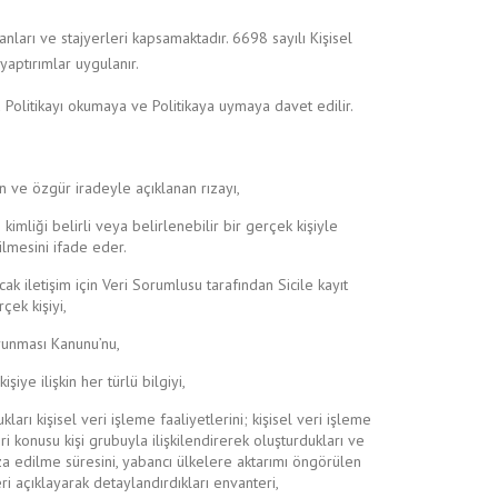
anları ve stajyerleri kapsamaktadır. 6698 sayılı Kişisel
yaptırımlar uygulanır.
 bu Politikayı okumaya ve Politikaya uymaya davet edilir.
an ve özgür iradeyle açıklanan rızayı,
 kimliği belirli veya belirlenebilir bir gerçek kişiyle
ilmesini ifade eder.
ak iletişim için Veri Sorumlusu tarafından Sicile kayıt
çek kişiyi,
orunması Kanunu’nu,
şiye ilişkin her türlü bilgiyi,
arı kişisel veri işleme faaliyetlerini; kişisel veri işleme
ri konusu kişi grubuyla ilişkilendirerek oluşturdukları ve
aza edilme süresini, yabancı ülkelere aktarımı öngörülen
eri açıklayarak detaylandırdıkları envanteri,