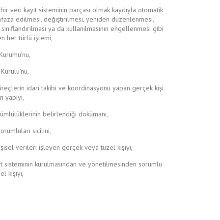
ir veri kayıt sisteminin parçası olmak kaydıyla otomatik
faza edilmesi, değiştirilmesi, yeniden düzenlenmesi,
, sınıflandırılması ya da kullanılmasının engellenmesi gibi
n her türlü işlemi,
 Kurumu’nu,
 Kurulu’nu,
reçlerin idari takibi ve koordinasyonu yapan gerçek kişi
n yapıyı,
kümlülüklerinin belirlendiği dokümanı,
rumluları sicilini,
sel verileri işleyen gerçek veya tüzel kişiyi,
kayıt sisteminin kurulmasından ve yönetilmesinden sorumlu
l kişiyi,