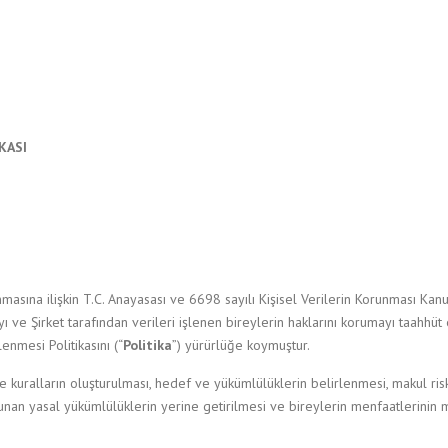
KASI
runmasına ilişkin T.C. Anayasası ve 6698 sayılı Kişisel Verilerin Korunması K
ayı ve Şirket tarafından verileri işlenen bireylerin haklarını korumayı taahh
enmesi Politikasını (“
Politika
”) yürürlüğe koymuştur.
inde kuralların oluşturulması, hedef ve yükümlülüklerin belirlenmesi, makul r
olunan yasal yükümlülüklerin yerine getirilmesi ve bireylerin menfaatlerinin