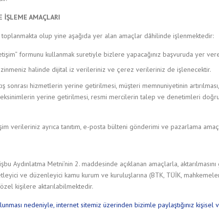
E İŞLEME AMAÇLARI
da toplanmakta olup yine aşağıda yer alan amaçlar dâhilinde işlenmektedir:
letişim” formunu kullanmak suretiyle bizlere yapacağınız başvuruda yer verece
inmeniz halinde dijital iz verileriniz ve çerez verileriniz de işlenecektir.
satış sonrası hizmetlerin yerine getirilmesi, müşteri memnuniyetinin artırılmas
ereksinimlerin yerine getirilmesi, resmi mercilerin talep ve denetimleri doğru
şim verileriniz ayrıca tanıtım, e-posta bülteni gönderimi ve pazarlama amaçla
 işbu Aydınlatma Metni’nin 2. maddesinde açıklanan amaçlarla, aktarılmasını
tleyici ve düzenleyici kamu kurum ve kuruluşlarına (BTK, TÜİK, mahkemeler,
özel kişilere aktarılabilmektedir.
unması nedeniyle, internet sitemiz üzerinden bizimle paylaştığınız kişisel veri