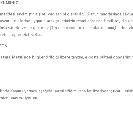
KLARINIZ
 maddesi sayılmıştır. Kişisel veri sahibi olarak ilgili Kanun maddesinde sayıla
şvuru usullerine uygun olarak şirketimizin resmi adresine kimlik teyidinizi
ısa sürede ve en geç otuz (30) gün içinde ücretsiz olarak sonuçlandıracaktır
reti talep edebilecektir.
METNİ
latma Metni
’nde bilgilendirildiği üzere tanıtım, e-posta bülteni gönderi
ında Kanun uyarınca, aşağıda işaretlediğim kanallar üzerinden; ticari iletişi
menize onay veriyorum.