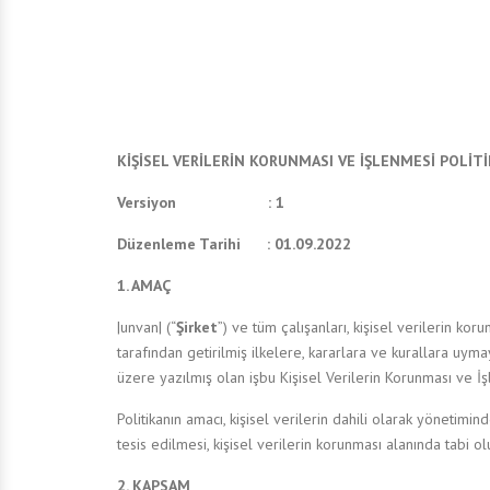
KİŞİSEL VERİLERİN KORUNMASI VE İŞLENMESİ POLİTİ
Versiyon : 1
Düzenleme Tarihi : 01.09.2022
1. AMAÇ
|unvan| (“
Şirket
”) ve tüm çalışanları, kişisel verilerin ko
tarafından getirilmiş ilkelere, kararlara ve kurallara uym
üzere yazılmış olan işbu Kişisel Verilerin Korunması ve İşl
Politikanın amacı, kişisel verilerin dahili olarak yönetim
tesis edilmesi, kişisel verilerin korunması alanında tabi 
2. KAPSAM