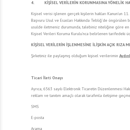
4. KİŞİSEL VERİLERİN KORUNMASINA YÖNELİK HA
Kişisel verisi işlenen gerçek kişilerin hakları Kanun’un 11.
Başvuru Usul ve Esasları Hakkında Tebliğ’de öngörülen ba
usulde iletmeniz durumunda, talebiniz niteliğine göre en k
Kişisel Verileri Koruma Kurulu’nca belirlenen tarifedeki üc
KİŞİSEL VERİLERİN İŞLENMESİNE İLİŞKİN AÇIK RIZA 
Şirketiniz ile paylaşmış olduğum kişisel verilerimin
Aydın
Ticari İleti Onayı
Ayrıca, 6563 sayılı Elektronik Ticaretin Düzenlenmesi Hakk
reklam ve tanıtım amaçlı olarak tarafımla iletişime geç
SMS
E-posta
Arama