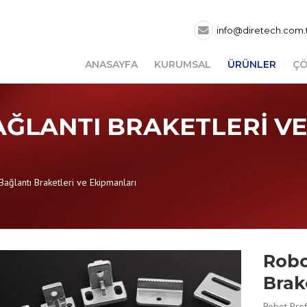
info@diretech.com.
ANASAYFA
KURUMSAL
ÜRÜNLER
ÇÖ
AĞLANTI BRAKETLERI V
 Bağlantı Braketleri ve Ekipmanları
Robo
Brak
Robot Profi