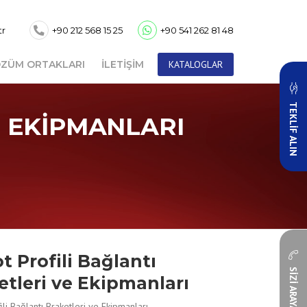
tr
+90 212 568 15 25
+90 541 262 81 48
ZÜM ORTAKLARI
İLETIŞIM
KATALOGLAR
TEKLİF ALIN
E EKIPMANLARI
t Profili Bağlantı
SİZİ ARAYALIM
etleri ve Ekipmanları
li Bağlantı Braketleri ve Ekipmanları