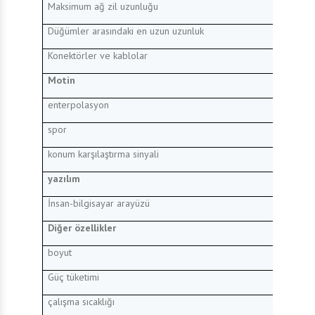
Maksimum ağ zil uzunluğu
Düğümler arasındaki en uzun uzunluk
Konektörler ve kablolar
Motin
enterpolasyon
spor
konum karşılaştırma sinyali
yazılım
İnsan-bilgisayar arayüzü
Diğer özellikler
boyut
Güç tüketimi
çalışma sıcaklığı