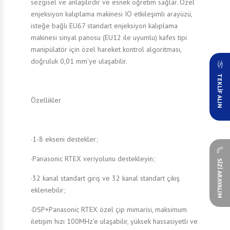
sezgisel ve anlaşılırdır ve esnek öğretim sağlar. Özel
enjeksiyon kalıplama makinesi IO etkileşimli arayüzü,
isteğe bağlı EU67 standart enjeksiyon kalıplama
makinesi sinyal panosu (EU12 ile uyumlu) kafes tipi
manipülatör için özel hareket kontrol algoritması,
doğruluk 0,01 mm'ye ulaşabilir.
TEKLİF ALIN
Özellikler
·1-8 ekseni destekler;
·Panasonic RTEX veriyolunu destekleyin;
SİZİ ARAYALIM
·32 kanal standart giriş ve 32 kanal standart çıkış
eklenebilir;
·DSP+Panasonic RTEX özel çip mimarisi, maksimum
iletişim hızı 100MHz'e ulaşabilir, yüksek hassasiyetli ve