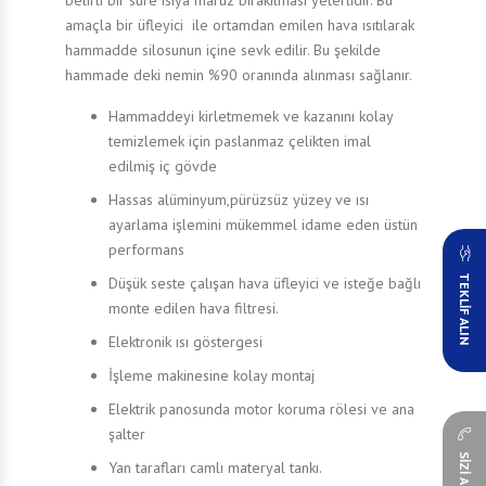
belirli bir süre ısıya maruz bırakılması yeterlidir. Bu
amaçla bir üfleyici ile ortamdan emilen hava ısıtılarak
hammadde silosunun içine sevk edilir. Bu şekilde
hammade deki nemin %90 oranında alınması sağlanır.
Hammaddeyi kirletmemek ve kazanını kolay
temizlemek için paslanmaz çelikten imal
edilmiş iç gövde
Hassas alüminyum,pürüzsüz yüzey ve ısı
ayarlama işlemini mükemmel idame eden üstün
performans
TEKLİF ALIN
Düşük seste çalışan hava üfleyici ve isteğe bağlı
monte edilen hava filtresi.
Elektronik ısı göstergesi
İşleme makinesine kolay montaj
Elektrik panosunda motor koruma rölesi ve ana
şalter
Yan tarafları camlı materyal tankı.